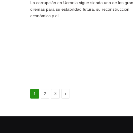
La corrupción en Ucrania sigue siendo uno de los gra
dilemas para su estabilidad futura, su reconstrucción
económica y el…
Siguiente
1
2
3