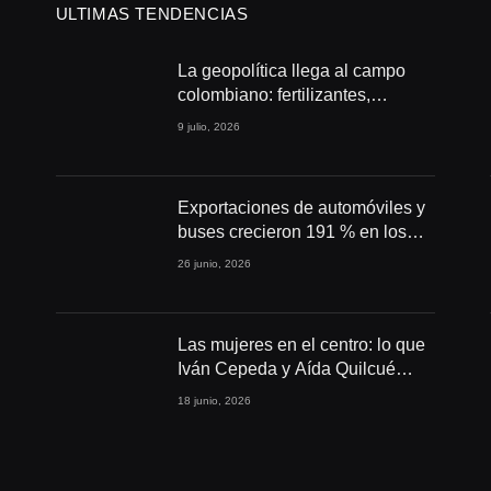
ULTIMAS TENDENCIAS
La geopolítica llega al campo
colombiano: fertilizantes,
conflictos y seguridad
9 julio, 2026
alimentaria
Exportaciones de automóviles y
buses crecieron 191 % en los
primeros cuatro meses de 2026
26 junio, 2026
Las mujeres en el centro: lo que
Iván Cepeda y Aída Quilcué
proponen para Colombia
18 junio, 2026