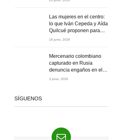
26 junio, 2026
2026
Las mujeres en el centro:
lo que Iván Cepeda y Aída
Quilcué proponen para
Colombia
18 junio, 2026
Mercenario colombiano
capturado en Rusia
denuncia engaños en el
reclutamiento para la
3 junio, 2026
guerra en Ucrania
SÍGUENOS