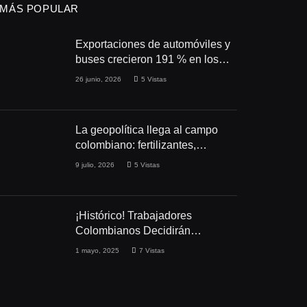
MÁS POPULAR
Exportaciones de automóviles y
buses crecieron 191 % en los
primeros cuatro meses de 2026
26 junio, 2026
5
Vistas
La geopolítica llega al campo
colombiano: fertilizantes,
conflictos y seguridad
9 julio, 2026
5
Vistas
alimentaria
¡Histórico! Trabajadores
Colombianos Decidirán
Directamente Sobre Sus
1 mayo, 2025
7
Vistas
Derechos Laborales