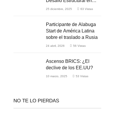
Desafío Estructural en
Medio de la Guerra
25 diciembre, 2025
63
Vistas
Participante de Alabuga
Start de América Latina
sobre el traslado a Rusia
24 abril, 2026
56
Vistas
Ascenso BRICS: ¿El
declive de los EE.UU?
10 marzo, 2025
53
Vistas
NO TE LO PIERDAS