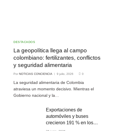
DESTACADOS
La geopolítica llega al campo
colombiano: fertilizantes, conflictos
y seguridad alimentaria
Por
NOTICIAS CONCIENCIA
9 julio, 2026
0
La seguridad alimentaria de Colombia
atraviesa un momento decisivo. Mientras el
Gobierno nacional y la…
Exportaciones de
automóviles y buses
crecieron 191 % en los
primeros cuatro meses de