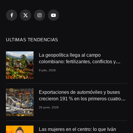
Facebook
X
Instagram
YouTube
(Twitter)
ULTIMAS TENDENCIAS
La geopolítica llega al campo
colombiano: fertilizantes, conflictos y
seguridad alimentaria
9 julio, 2026
Exportaciones de automóviles y buses
crecieron 191 % en los primeros cuatro
meses de 2026
26 junio, 2026
Las mujeres en el centro: lo que Iván