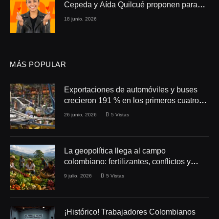
Cepeda y Aída Quilcué proponen para
Colombia
18 junio, 2026
MÁS POPULAR
Exportaciones de automóviles y buses
crecieron 191 % en los primeros cuatro
meses de 2026
26 junio, 2026
5
Vistas
La geopolítica llega al campo
colombiano: fertilizantes, conflictos y
seguridad alimentaria
9 julio, 2026
5
Vistas
¡Histórico! Trabajadores Colombianos