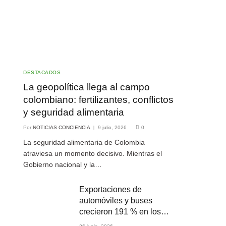
DESTACADOS
La geopolítica llega al campo
colombiano: fertilizantes, conflictos
y seguridad alimentaria
Por
NOTICIAS CONCIENCIA
9 julio, 2026
0
La seguridad alimentaria de Colombia
atraviesa un momento decisivo. Mientras el
Gobierno nacional y la…
Exportaciones de
automóviles y buses
crecieron 191 % en los
primeros cuatro meses de