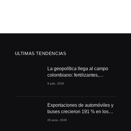
ULTIMAS TENDENCIAS
La geopolítica llega al campo
colombiano: fertilizantes,
conflictos y seguridad
9 julio, 2026
alimentaria
Exportaciones de automóviles y
buses crecieron 191 % en los
primeros cuatro meses de 2026
26 junio, 2026