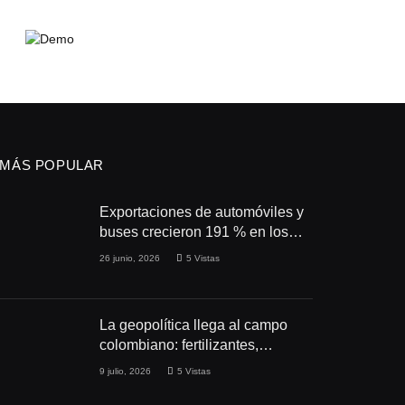
MÁS POPULAR
Exportaciones de automóviles y
buses crecieron 191 % en los
primeros cuatro meses de 2026
26 junio, 2026
5
Vistas
La geopolítica llega al campo
colombiano: fertilizantes,
conflictos y seguridad
9 julio, 2026
5
Vistas
alimentaria