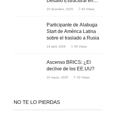
Desafío Estructural en
Medio de la Guerra
25 diciembre, 2025
63
Vistas
Participante de Alabuga
Start de América Latina
sobre el traslado a Rusia
24 abril, 2026
56
Vistas
Ascenso BRICS: ¿El
declive de los EE.UU?
10 marzo, 2025
53
Vistas
NO TE LO PIERDAS