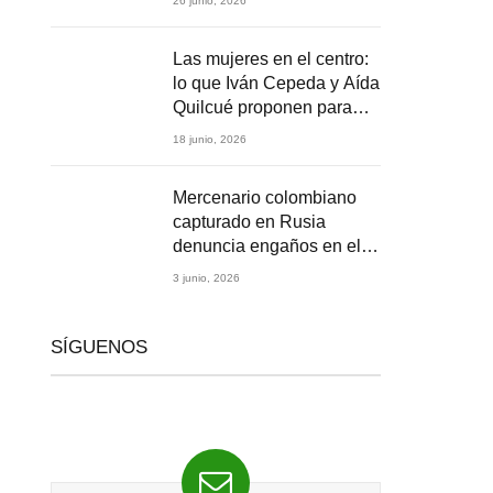
26 junio, 2026
2026
Las mujeres en el centro:
lo que Iván Cepeda y Aída
Quilcué proponen para
Colombia
18 junio, 2026
Mercenario colombiano
capturado en Rusia
denuncia engaños en el
reclutamiento para la
3 junio, 2026
guerra en Ucrania
SÍGUENOS