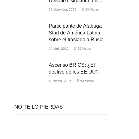
Desafío Estructural en
Medio de la Guerra
25 diciembre, 2025
63
Vistas
Participante de Alabuga
Start de América Latina
sobre el traslado a Rusia
24 abril, 2026
56
Vistas
Ascenso BRICS: ¿El
declive de los EE.UU?
10 marzo, 2025
53
Vistas
NO TE LO PIERDAS