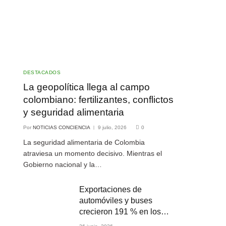
DESTACADOS
La geopolítica llega al campo
colombiano: fertilizantes, conflictos
y seguridad alimentaria
Por
NOTICIAS CONCIENCIA
9 julio, 2026
0
La seguridad alimentaria de Colombia
atraviesa un momento decisivo. Mientras el
Gobierno nacional y la…
Exportaciones de
automóviles y buses
crecieron 191 % en los
primeros cuatro meses de