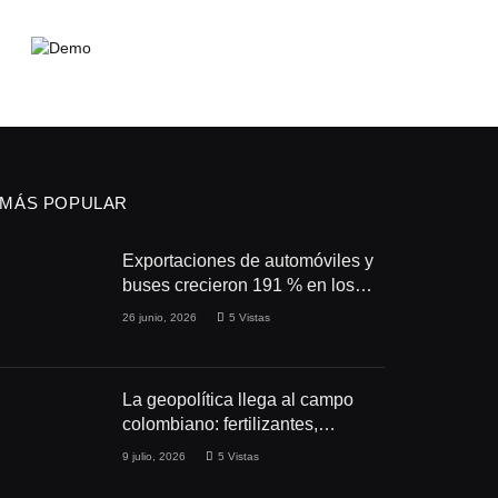
MÁS POPULAR
Exportaciones de automóviles y
buses crecieron 191 % en los
primeros cuatro meses de 2026
26 junio, 2026
5
Vistas
La geopolítica llega al campo
colombiano: fertilizantes,
conflictos y seguridad
9 julio, 2026
5
Vistas
alimentaria