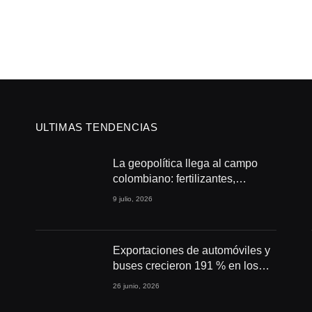
ULTIMAS TENDENCIAS
La geopolítica llega al campo
colombiano: fertilizantes,
conflictos y seguridad
9 julio, 2026
alimentaria
Exportaciones de automóviles y
buses crecieron 191 % en los
primeros cuatro meses de 2026
26 junio, 2026