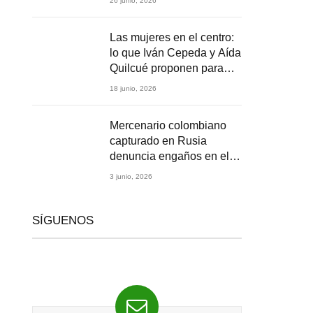
26 junio, 2026
2026
Las mujeres en el centro:
lo que Iván Cepeda y Aída
Quilcué proponen para
Colombia
18 junio, 2026
Mercenario colombiano
capturado en Rusia
denuncia engaños en el
reclutamiento para la
3 junio, 2026
guerra en Ucrania
SÍGUENOS