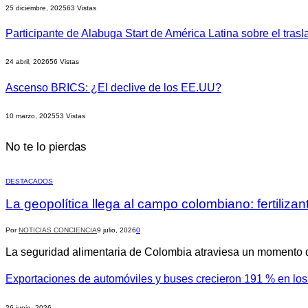
25 diciembre, 2025
63
Vistas
Participante de Alabuga Start de América Latina sobre el tras
24 abril, 2026
56
Vistas
Ascenso BRICS: ¿El declive de los EE.UU?
10 marzo, 2025
53
Vistas
No te lo pierdas
DESTACADOS
La geopolítica llega al campo colombiano: fertilizan
Por
NOTICIAS CONCIENCIA
9 julio, 2026
0
La seguridad alimentaria de Colombia atraviesa un momento d
Exportaciones de automóviles y buses crecieron 191 % en lo
26 junio, 2026