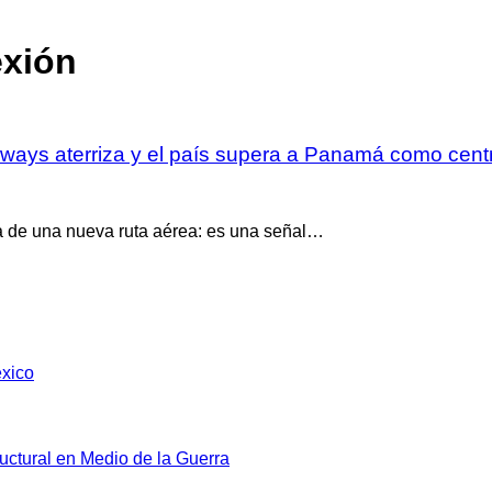
exión
ways aterriza y el país supera a Panamá como centr
ra de una nueva ruta aérea: es una señal…
éxico
ctural en Medio de la Guerra