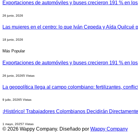
Exportaciones de automóviles y buses crecieron 191 % en lo
26 junio, 2026
Las mujeres en el centro: lo que Iván Cepeda y Aída Quilcué
18 junio, 2026
Más Popular
Exportaciones de automóviles y buses crecieron 191 % en lo
26 junio, 2026
5
Vistas
La geopolítica llega al campo colombiano: fertilizantes, confli
9 julio, 2026
5
Vistas
¡Histórico! Trabajadores Colombianos Decidirán Directamen
1 mayo, 2025
7
Vistas
© 2026 Wappy Company. Diseñado por
Wappy Company