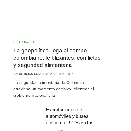
DESTACADOS
La geopolítica llega al campo
colombiano: fertilizantes, conflictos
y seguridad alimentaria
Por
NOTICIAS CONCIENCIA
9 julio, 2026
0
La seguridad alimentaria de Colombia
atraviesa un momento decisivo. Mientras el
Gobierno nacional y la…
Exportaciones de
automóviles y buses
crecieron 191 % en los
primeros cuatro meses de