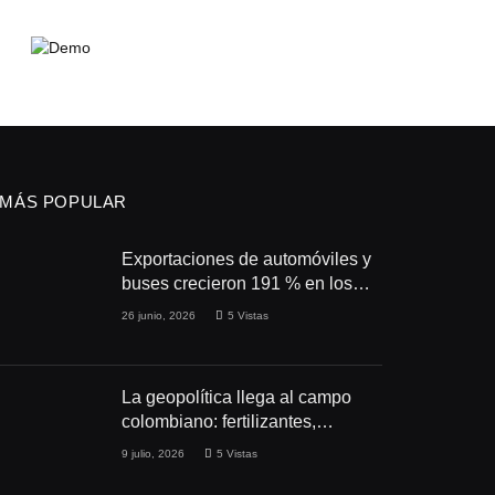
MÁS POPULAR
Exportaciones de automóviles y
buses crecieron 191 % en los
primeros cuatro meses de 2026
26 junio, 2026
5
Vistas
La geopolítica llega al campo
colombiano: fertilizantes,
conflictos y seguridad
9 julio, 2026
5
Vistas
alimentaria