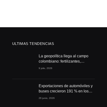
ULTIMAS TENDENCIAS
La geopolítica llega al campo
colombiano: fertilizantes,
conflictos y seguridad
9 julio, 2026
alimentaria
Exportaciones de automóviles y
buses crecieron 191 % en los
primeros cuatro meses de 2026
26 junio, 2026