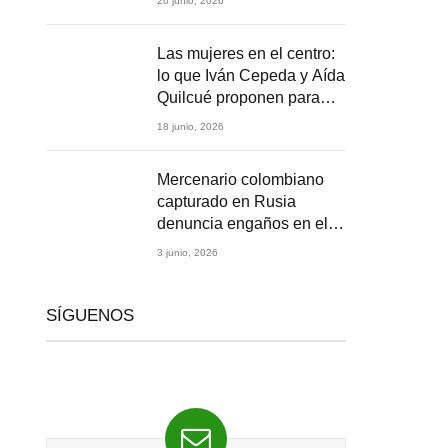
26 junio, 2026
2026
Las mujeres en el centro:
lo que Iván Cepeda y Aída
Quilcué proponen para
Colombia
18 junio, 2026
Mercenario colombiano
capturado en Rusia
denuncia engaños en el
reclutamiento para la
3 junio, 2026
guerra en Ucrania
SÍGUENOS