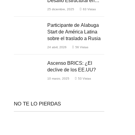
Desafío Estructural en
Medio de la Guerra
25 diciembre, 2025
63
Vistas
Participante de Alabuga
Start de América Latina
sobre el traslado a Rusia
24 abril, 2026
56
Vistas
Ascenso BRICS: ¿El
declive de los EE.UU?
10 marzo, 2025
53
Vistas
NO TE LO PIERDAS