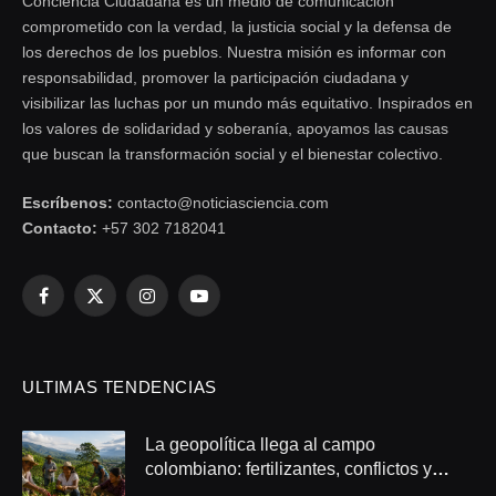
Conciencia Ciudadana es un medio de comunicación
comprometido con la verdad, la justicia social y la defensa de
los derechos de los pueblos. Nuestra misión es informar con
responsabilidad, promover la participación ciudadana y
visibilizar las luchas por un mundo más equitativo. Inspirados en
los valores de solidaridad y soberanía, apoyamos las causas
que buscan la transformación social y el bienestar colectivo.
Escríbenos:
contacto@noticiasciencia.com
Contacto:
+57 302 7182041
Facebook
X
Instagram
YouTube
(Twitter)
ULTIMAS TENDENCIAS
La geopolítica llega al campo
colombiano: fertilizantes, conflictos y
seguridad alimentaria