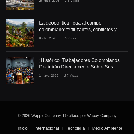
26 junio, 2026
5
Vistas
La geopolítica llega al campo
colombiano: fertilizantes, conflictos y
seguridad alimentaria
9 julio, 2026
5
Vistas
¡Histórico! Trabajadores Colombianos
Decidirán Directamente Sobre Sus
Derechos Laborales
1 mayo, 2025
7
Vistas
© 2026 Wappy Company. Diseñado por
Wappy Company
Inicio
Internacional
Tecnoligía
Medio Ambiente