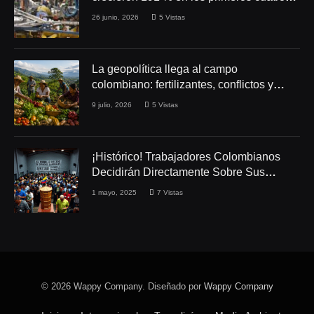
meses de 2026
26 junio, 2026
5
Vistas
La geopolítica llega al campo
colombiano: fertilizantes, conflictos y
seguridad alimentaria
9 julio, 2026
5
Vistas
¡Histórico! Trabajadores Colombianos
Decidirán Directamente Sobre Sus
Derechos Laborales
1 mayo, 2025
7
Vistas
© 2026 Wappy Company. Diseñado por
Wappy Company