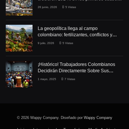
meses de 2026
26 junio, 2026
5
Vistas
La geopolítica llega al campo
colombiano: fertilizantes, conflictos y
seguridad alimentaria
9 julio, 2026
5
Vistas
¡Histórico! Trabajadores Colombianos
Decidirán Directamente Sobre Sus
Derechos Laborales
1 mayo, 2025
7
Vistas
© 2026 Wappy Company. Diseñado por
Wappy Company