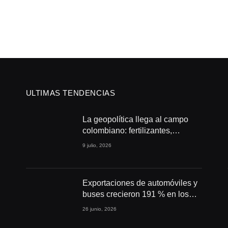
ULTIMAS TENDENCIAS
La geopolítica llega al campo
colombiano: fertilizantes,
conflictos y seguridad
9 julio, 2026
alimentaria
Exportaciones de automóviles y
buses crecieron 191 % en los
primeros cuatro meses de 2026
26 junio, 2026