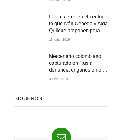
26 junio, 2026
2026
Las mujeres en el centro:
lo que Iván Cepeda y Aída
Quilcué proponen para
Colombia
18 junio, 2026
Mercenario colombiano
capturado en Rusia
denuncia engaños en el
reclutamiento para la
3 junio, 2026
guerra en Ucrania
SÍGUENOS