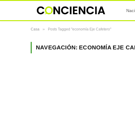
Naci
»
Casa
Posts Tagged "economía Eje Cafetero"
NAVEGACIÓN:
ECONOMÍA EJE C