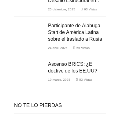
Desafío Estructural en
Medio de la Guerra
25 diciembre, 2025
63
Vistas
Participante de Alabuga
Start de América Latina
sobre el traslado a Rusia
24 abril, 2026
56
Vistas
Ascenso BRICS: ¿El
declive de los EE.UU?
10 marzo, 2025
53
Vistas
NO TE LO PIERDAS