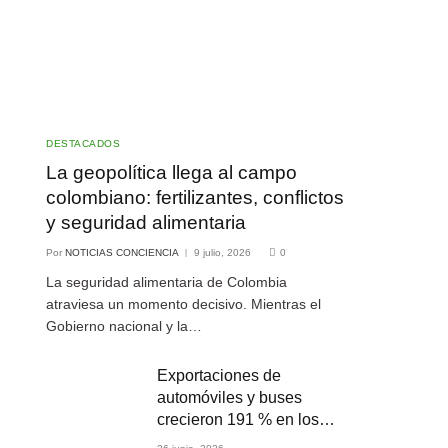
DESTACADOS
La geopolítica llega al campo
colombiano: fertilizantes, conflictos
y seguridad alimentaria
Por
NOTICIAS CONCIENCIA
9 julio, 2026
0
La seguridad alimentaria de Colombia
atraviesa un momento decisivo. Mientras el
Gobierno nacional y la…
Exportaciones de
automóviles y buses
crecieron 191 % en los
primeros cuatro meses de