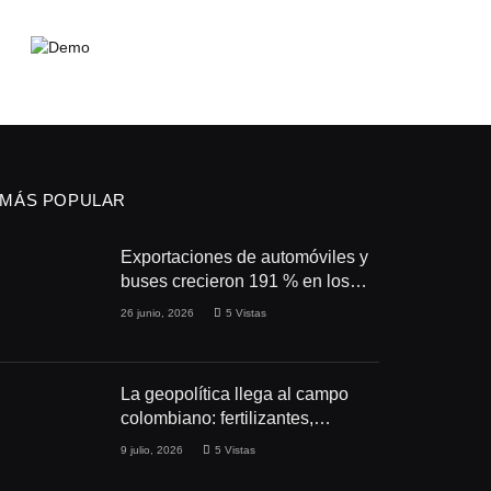
MÁS POPULAR
Exportaciones de automóviles y
buses crecieron 191 % en los
primeros cuatro meses de 2026
26 junio, 2026
5
Vistas
La geopolítica llega al campo
colombiano: fertilizantes,
conflictos y seguridad
9 julio, 2026
5
Vistas
alimentaria