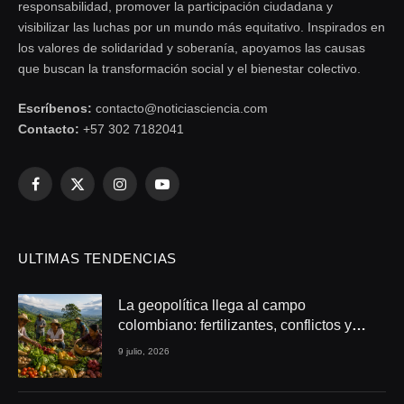
responsabilidad, promover la participación ciudadana y
visibilizar las luchas por un mundo más equitativo. Inspirados en
los valores de solidaridad y soberanía, apoyamos las causas
que buscan la transformación social y el bienestar colectivo.
Escríbenos:
contacto@noticiasciencia.com
Contacto:
+57 302 7182041
Facebook
X
Instagram
YouTube
(Twitter)
ULTIMAS TENDENCIAS
La geopolítica llega al campo
colombiano: fertilizantes, conflictos y
seguridad alimentaria
9 julio, 2026