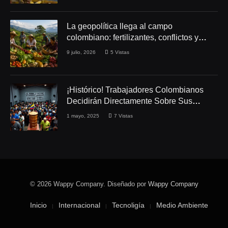
La geopolítica llega al campo
colombiano: fertilizantes, conflictos y
seguridad alimentaria
9 julio, 2026
5
Vistas
¡Histórico! Trabajadores Colombianos
Decidirán Directamente Sobre Sus
Derechos Laborales
1 mayo, 2025
7
Vistas
© 2026 Wappy Company. Diseñado por
Wappy Company
Inicio
Internacional
Tecnoligía
Medio Ambiente