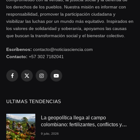
los derechos de los pueblos. Nuestra misión es informar con
responsabilidad, promover la participación ciudadana y
visibilizar las luchas por un mundo más equitativo. Inspirados en
los valores de solidaridad y soberanía, apoyamos las causas
que buscan la transformación social y el bienestar colectivo.
Escríbenos:
contacto@noticiasciencia.com
Contacto:
+57 302 7182041
Facebook
X
Instagram
YouTube
(Twitter)
ULTIMAS TENDENCIAS
La geopolítica llega al campo
colombiano: fertilizantes, conflictos y
seguridad alimentaria
9 julio, 2026