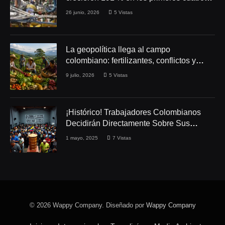
meses de 2026
26 junio, 2026
5
Vistas
La geopolítica llega al campo
colombiano: fertilizantes, conflictos y
seguridad alimentaria
9 julio, 2026
5
Vistas
¡Histórico! Trabajadores Colombianos
Decidirán Directamente Sobre Sus
Derechos Laborales
1 mayo, 2025
7
Vistas
© 2026 Wappy Company. Diseñado por
Wappy Company