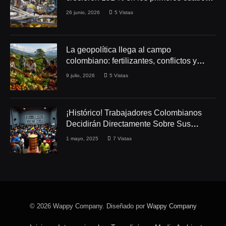
meses de 2026
26 junio, 2026
5
Vistas
La geopolítica llega al campo
colombiano: fertilizantes, conflictos y
seguridad alimentaria
9 julio, 2026
5
Vistas
¡Histórico! Trabajadores Colombianos
Decidirán Directamente Sobre Sus
Derechos Laborales
1 mayo, 2025
7
Vistas
© 2026 Wappy Company. Diseñado por
Wappy Company