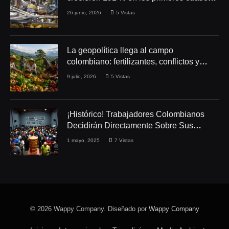
meses de 2026
26 junio, 2026
5
Vistas
La geopolítica llega al campo
colombiano: fertilizantes, conflictos y
seguridad alimentaria
9 julio, 2026
5
Vistas
¡Histórico! Trabajadores Colombianos
Decidirán Directamente Sobre Sus
Derechos Laborales
1 mayo, 2025
7
Vistas
© 2026 Wappy Company. Diseñado por
Wappy Company