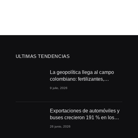
ULTIMAS TENDENCIAS
La geopolítica llega al campo
colombiano: fertilizantes,
conflictos y seguridad
9 julio, 2026
alimentaria
Exportaciones de automóviles y
buses crecieron 191 % en los
primeros cuatro meses de 2026
26 junio, 2026