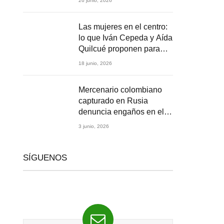
26 junio, 2026
2026
Las mujeres en el centro:
lo que Iván Cepeda y Aída
Quilcué proponen para
Colombia
18 junio, 2026
Mercenario colombiano
capturado en Rusia
denuncia engaños en el
reclutamiento para la
3 junio, 2026
guerra en Ucrania
SÍGUENOS