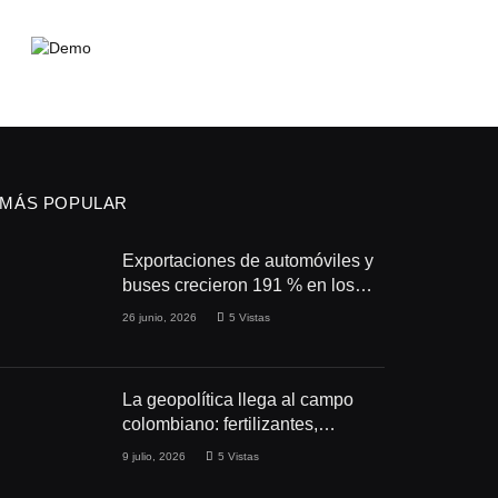
MÁS POPULAR
Exportaciones de automóviles y
buses crecieron 191 % en los
primeros cuatro meses de 2026
26 junio, 2026
5
Vistas
La geopolítica llega al campo
colombiano: fertilizantes,
conflictos y seguridad
9 julio, 2026
5
Vistas
alimentaria