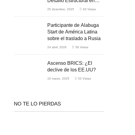
Desafío Estructural en
Medio de la Guerra
25 diciembre, 2025
63
Vistas
Participante de Alabuga
Start de América Latina
sobre el traslado a Rusia
24 abril, 2026
56
Vistas
Ascenso BRICS: ¿El
declive de los EE.UU?
10 marzo, 2025
53
Vistas
NO TE LO PIERDAS