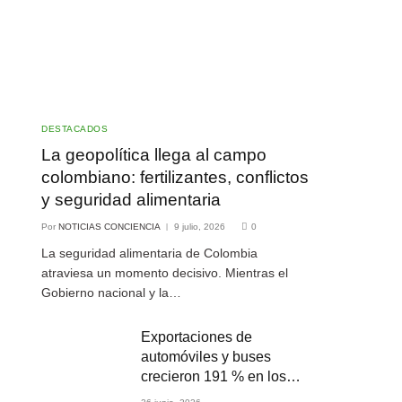
DESTACADOS
La geopolítica llega al campo
colombiano: fertilizantes, conflictos
y seguridad alimentaria
Por
NOTICIAS CONCIENCIA
9 julio, 2026
0
La seguridad alimentaria de Colombia
atraviesa un momento decisivo. Mientras el
Gobierno nacional y la…
Exportaciones de
automóviles y buses
crecieron 191 % en los
primeros cuatro meses de