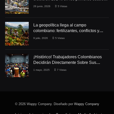
meses de 2026
26 junio, 2026
5
Vistas
La geopolítica llega al campo
colombiano: fertilizantes, conflictos y
seguridad alimentaria
9 julio, 2026
5
Vistas
¡Histórico! Trabajadores Colombianos
Decidirán Directamente Sobre Sus
Derechos Laborales
1 mayo, 2025
7
Vistas
© 2026 Wappy Company. Diseñado por
Wappy Company