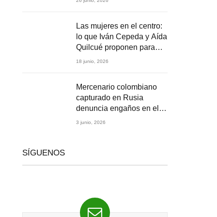
26 junio, 2026
2026
Las mujeres en el centro:
lo que Iván Cepeda y Aída
Quilcué proponen para
Colombia
18 junio, 2026
Mercenario colombiano
capturado en Rusia
denuncia engaños en el
reclutamiento para la
3 junio, 2026
guerra en Ucrania
SÍGUENOS