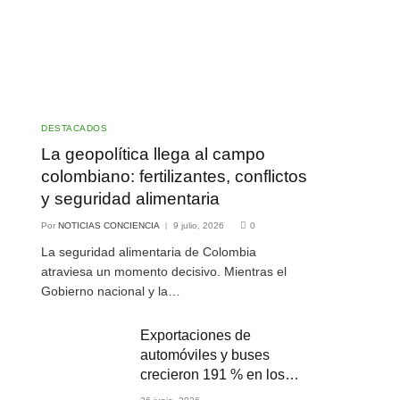
DESTACADOS
La geopolítica llega al campo
colombiano: fertilizantes, conflictos
y seguridad alimentaria
Por
NOTICIAS CONCIENCIA
9 julio, 2026
0
La seguridad alimentaria de Colombia
atraviesa un momento decisivo. Mientras el
Gobierno nacional y la…
Exportaciones de
automóviles y buses
crecieron 191 % en los
primeros cuatro meses de