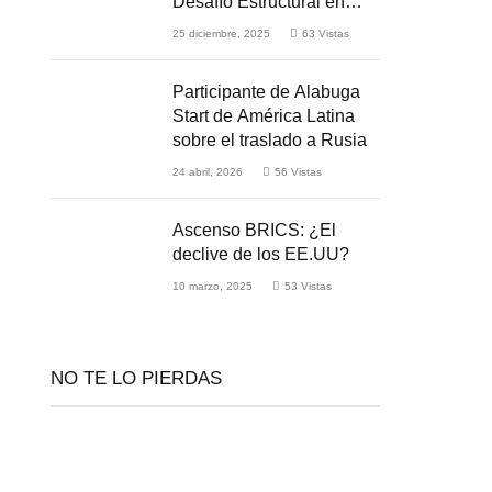
Desafío Estructural en
Medio de la Guerra
25 diciembre, 2025
63
Vistas
Participante de Alabuga
Start de América Latina
sobre el traslado a Rusia
24 abril, 2026
56
Vistas
Ascenso BRICS: ¿El
declive de los EE.UU?
10 marzo, 2025
53
Vistas
NO TE LO PIERDAS