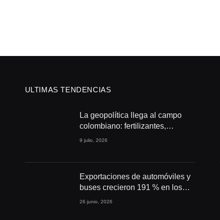
ULTIMAS TENDENCIAS
La geopolítica llega al campo
colombiano: fertilizantes,
conflictos y seguridad
9 julio, 2026
alimentaria
Exportaciones de automóviles y
buses crecieron 191 % en los
primeros cuatro meses de 2026
26 junio, 2026