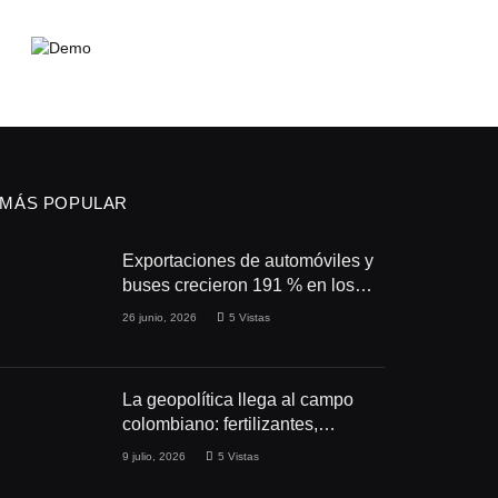
MÁS POPULAR
Exportaciones de automóviles y
buses crecieron 191 % en los
primeros cuatro meses de 2026
26 junio, 2026
5
Vistas
La geopolítica llega al campo
colombiano: fertilizantes,
conflictos y seguridad
9 julio, 2026
5
Vistas
alimentaria