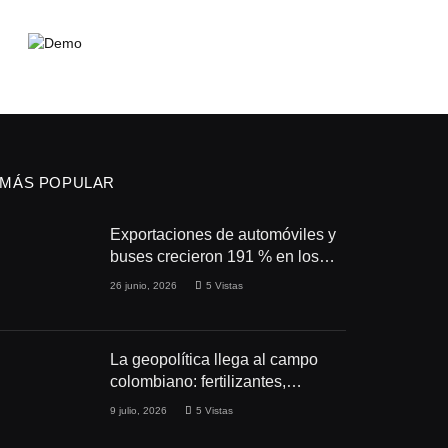
MÁS POPULAR
Exportaciones de automóviles y
buses crecieron 191 % en los
primeros cuatro meses de 2026
26 junio, 2026
5
Vistas
La geopolítica llega al campo
colombiano: fertilizantes,
conflictos y seguridad
9 julio, 2026
5
Vistas
alimentaria