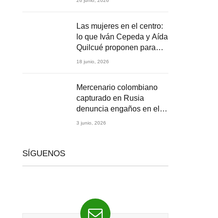
26 junio, 2026
2026
Las mujeres en el centro:
lo que Iván Cepeda y Aída
Quilcué proponen para
Colombia
18 junio, 2026
Mercenario colombiano
capturado en Rusia
denuncia engaños en el
reclutamiento para la
3 junio, 2026
guerra en Ucrania
SÍGUENOS