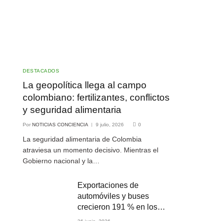
DESTACADOS
La geopolítica llega al campo
colombiano: fertilizantes, conflictos
y seguridad alimentaria
Por
NOTICIAS CONCIENCIA
9 julio, 2026
0
La seguridad alimentaria de Colombia
atraviesa un momento decisivo. Mientras el
Gobierno nacional y la…
Exportaciones de
automóviles y buses
crecieron 191 % en los
primeros cuatro meses de