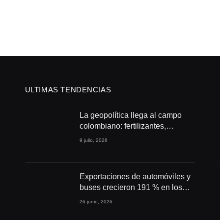
ULTIMAS TENDENCIAS
La geopolítica llega al campo
colombiano: fertilizantes,
conflictos y seguridad
9 julio, 2026
alimentaria
Exportaciones de automóviles y
buses crecieron 191 % en los
primeros cuatro meses de 2026
26 junio, 2026