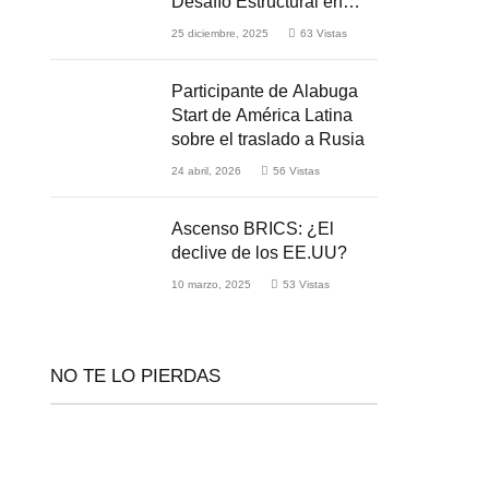
Desafío Estructural en
Medio de la Guerra
25 diciembre, 2025
63
Vistas
Participante de Alabuga
Start de América Latina
sobre el traslado a Rusia
24 abril, 2026
56
Vistas
Ascenso BRICS: ¿El
declive de los EE.UU?
10 marzo, 2025
53
Vistas
NO TE LO PIERDAS