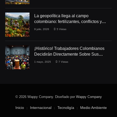
La geopolítica llega al campo
colombiano: fertilizantes, conflictos y
seguridad alimentaria
9 julio, 2026
5
Vistas
¡Histórico! Trabajadores Colombianos
Decidirán Directamente Sobre Sus
Derechos Laborales
1 mayo, 2025
7
Vistas
© 2026 Wappy Company. Diseñado por
Wappy Company
Inicio
Internacional
Tecnoligía
Medio Ambiente