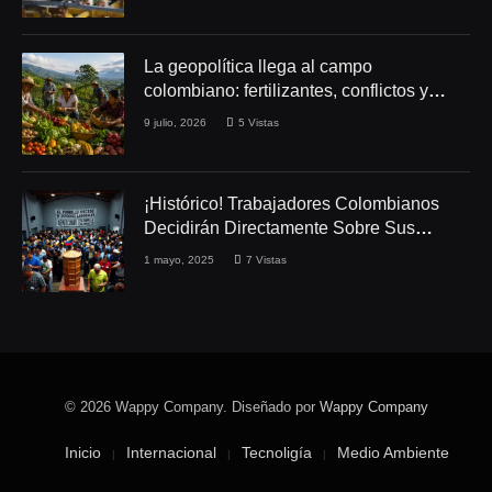
La geopolítica llega al campo
colombiano: fertilizantes, conflictos y
seguridad alimentaria
9 julio, 2026
5
Vistas
¡Histórico! Trabajadores Colombianos
Decidirán Directamente Sobre Sus
Derechos Laborales
1 mayo, 2025
7
Vistas
© 2026 Wappy Company. Diseñado por
Wappy Company
Inicio
Internacional
Tecnoligía
Medio Ambiente