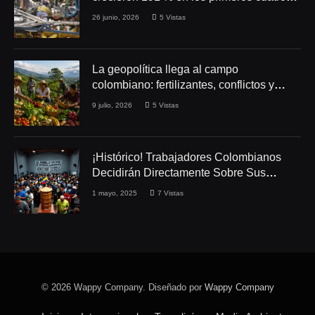
meses de 2026
26 junio, 2026
5
Vistas
La geopolítica llega al campo
colombiano: fertilizantes, conflictos y
seguridad alimentaria
9 julio, 2026
5
Vistas
¡Histórico! Trabajadores Colombianos
Decidirán Directamente Sobre Sus
Derechos Laborales
1 mayo, 2025
7
Vistas
© 2026 Wappy Company. Diseñado por
Wappy Company