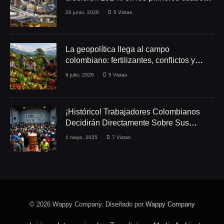
meses de 2026
26 junio, 2026
5
Vistas
La geopolítica llega al campo
colombiano: fertilizantes, conflictos y
seguridad alimentaria
9 julio, 2026
5
Vistas
¡Histórico! Trabajadores Colombianos
Decidirán Directamente Sobre Sus
Derechos Laborales
1 mayo, 2025
7
Vistas
© 2026 Wappy Company. Diseñado por
Wappy Company