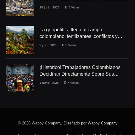
meses de 2026
26 junio, 2026
5
Vistas
La geopolítica llega al campo
colombiano: fertilizantes, conflictos y
seguridad alimentaria
9 julio, 2026
5
Vistas
¡Histórico! Trabajadores Colombianos
Decidirán Directamente Sobre Sus
Derechos Laborales
1 mayo, 2025
7
Vistas
© 2026 Wappy Company. Diseñado por
Wappy Company