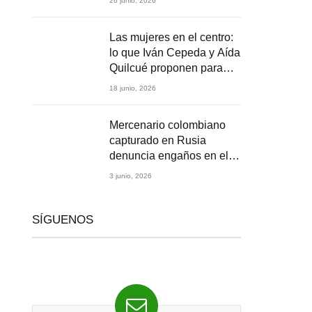
26 junio, 2026
2026
Las mujeres en el centro:
lo que Iván Cepeda y Aída
Quilcué proponen para
Colombia
18 junio, 2026
Mercenario colombiano
capturado en Rusia
denuncia engaños en el
reclutamiento para la
3 junio, 2026
guerra en Ucrania
SÍGUENOS