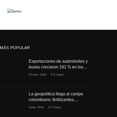
MÁS POPULAR
Exportaciones de automóviles y
buses crecieron 191 % en los
primeros cuatro meses de 2026
26 junio, 2026
5
Vistas
La geopolítica llega al campo
colombiano: fertilizantes,
conflictos y seguridad
9 julio, 2026
5
Vistas
alimentaria