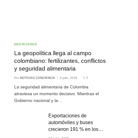
DESTACADOS
La geopolítica llega al campo
colombiano: fertilizantes, conflictos
y seguridad alimentaria
Por
NOTICIAS CONCIENCIA
9 julio, 2026
0
La seguridad alimentaria de Colombia
atraviesa un momento decisivo. Mientras el
Gobierno nacional y la…
Exportaciones de
automóviles y buses
crecieron 191 % en los
primeros cuatro meses de