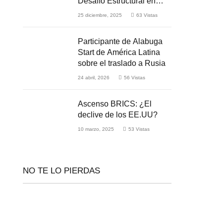
Desafío Estructural en
Medio de la Guerra
25 diciembre, 2025
63
Vistas
Participante de Alabuga
Start de América Latina
sobre el traslado a Rusia
24 abril, 2026
56
Vistas
Ascenso BRICS: ¿El
declive de los EE.UU?
10 marzo, 2025
53
Vistas
NO TE LO PIERDAS