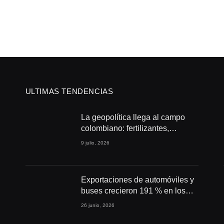
ULTIMAS TENDENCIAS
La geopolítica llega al campo
colombiano: fertilizantes,
conflictos y seguridad
9 julio, 2026
alimentaria
Exportaciones de automóviles y
buses crecieron 191 % en los
primeros cuatro meses de 2026
26 junio, 2026