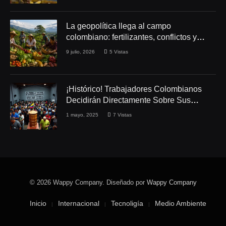
La geopolítica llega al campo
colombiano: fertilizantes, conflictos y
seguridad alimentaria
9 julio, 2026
5
Vistas
¡Histórico! Trabajadores Colombianos
Decidirán Directamente Sobre Sus
Derechos Laborales
1 mayo, 2025
7
Vistas
© 2026 Wappy Company. Diseñado por
Wappy Company
Inicio
Internacional
Tecnoligía
Medio Ambiente