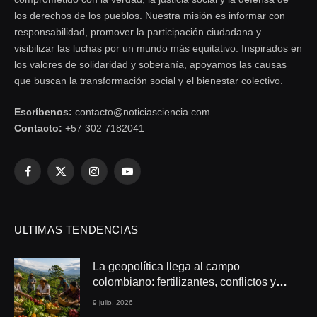
los derechos de los pueblos. Nuestra misión es informar con
responsabilidad, promover la participación ciudadana y
visibilizar las luchas por un mundo más equitativo. Inspirados en
los valores de solidaridad y soberanía, apoyamos las causas
que buscan la transformación social y el bienestar colectivo.
Escríbenos:
contacto@noticiasciencia.com
Contacto:
+57 302 7182041
Facebook
X
Instagram
YouTube
(Twitter)
ULTIMAS TENDENCIAS
La geopolítica llega al campo
colombiano: fertilizantes, conflictos y
seguridad alimentaria
9 julio, 2026