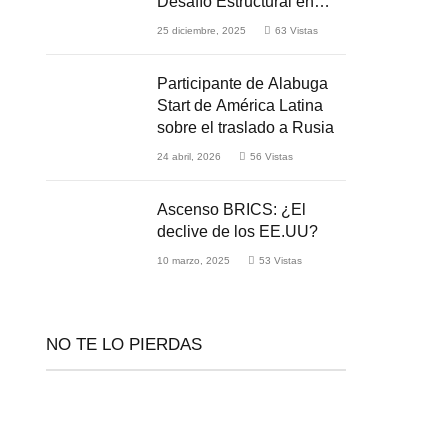
Desafío Estructural en
Medio de la Guerra
25 diciembre, 2025
63
Vistas
Participante de Alabuga
Start de América Latina
sobre el traslado a Rusia
24 abril, 2026
56
Vistas
Ascenso BRICS: ¿El
declive de los EE.UU?
10 marzo, 2025
53
Vistas
NO TE LO PIERDAS