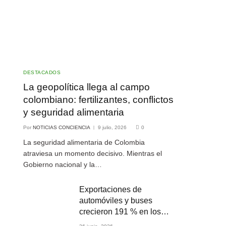
DESTACADOS
La geopolítica llega al campo
colombiano: fertilizantes, conflictos
y seguridad alimentaria
Por
NOTICIAS CONCIENCIA
9 julio, 2026
0
La seguridad alimentaria de Colombia
atraviesa un momento decisivo. Mientras el
Gobierno nacional y la…
Exportaciones de
automóviles y buses
crecieron 191 % en los
primeros cuatro meses de