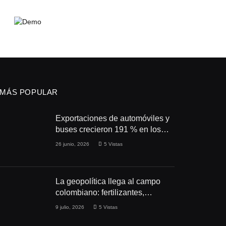
MÁS POPULAR
Exportaciones de automóviles y
buses crecieron 191 % en los
primeros cuatro meses de 2026
26 junio, 2026
5
Vistas
La geopolítica llega al campo
colombiano: fertilizantes,
conflictos y seguridad
9 julio, 2026
5
Vistas
alimentaria