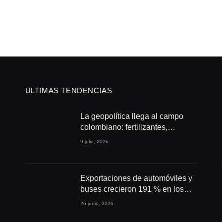
ULTIMAS TENDENCIAS
La geopolítica llega al campo
colombiano: fertilizantes,
conflictos y seguridad
9 julio, 2026
alimentaria
Exportaciones de automóviles y
buses crecieron 191 % en los
primeros cuatro meses de 2026
26 junio, 2026