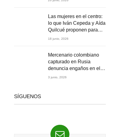
26 junio, 2026
2026
Las mujeres en el centro:
lo que Iván Cepeda y Aída
Quilcué proponen para
Colombia
18 junio, 2026
Mercenario colombiano
capturado en Rusia
denuncia engaños en el
reclutamiento para la
3 junio, 2026
guerra en Ucrania
SÍGUENOS