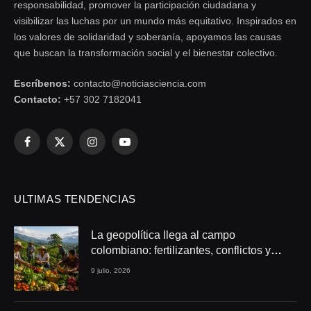
responsabilidad, promover la participación ciudadana y
visibilizar las luchas por un mundo más equitativo. Inspirados en
los valores de solidaridad y soberanía, apoyamos las causas
que buscan la transformación social y el bienestar colectivo.
Escríbenos:
contacto@noticiasciencia.com
Contacto:
+57 302 7182041
Facebook
X
Instagram
YouTube
(Twitter)
ULTIMAS TENDENCIAS
La geopolítica llega al campo
colombiano: fertilizantes, conflictos y
seguridad alimentaria
9 julio, 2026