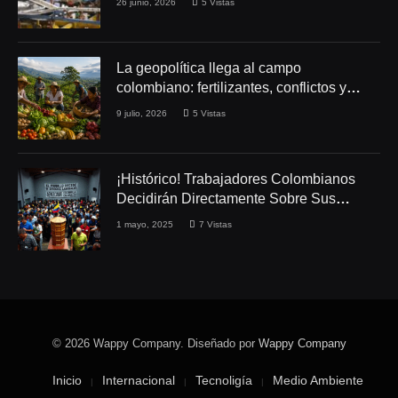
26 junio, 2026
5
Vistas
La geopolítica llega al campo
colombiano: fertilizantes, conflictos y
seguridad alimentaria
9 julio, 2026
5
Vistas
¡Histórico! Trabajadores Colombianos
Decidirán Directamente Sobre Sus
Derechos Laborales
1 mayo, 2025
7
Vistas
© 2026 Wappy Company. Diseñado por
Wappy Company
Inicio
Internacional
Tecnoligía
Medio Ambiente