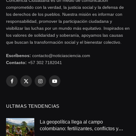
Conciencia Ciudadana es un medio de comunicación
comprometido con la verdad, la justicia social y la defensa de
los derechos de los pueblos. Nuestra misión es informar con
responsabilidad, promover la participación ciudadana y
visibilizar las luchas por un mundo más equitativo. Inspirados en
los valores de solidaridad y soberanía, apoyamos las causas
que buscan la transformación social y el bienestar colectivo.
Escríbenos:
contacto@noticiasciencia.com
Contacto:
+57 302 7182041
Facebook
X
Instagram
YouTube
(Twitter)
ULTIMAS TENDENCIAS
La geopolítica llega al campo
colombiano: fertilizantes, conflictos y
seguridad alimentaria