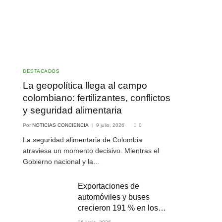
DESTACADOS
La geopolítica llega al campo
colombiano: fertilizantes, conflictos
y seguridad alimentaria
Por
NOTICIAS CONCIENCIA
9 julio, 2026
0
La seguridad alimentaria de Colombia
atraviesa un momento decisivo. Mientras el
Gobierno nacional y la…
Exportaciones de
automóviles y buses
crecieron 191 % en los
primeros cuatro meses de