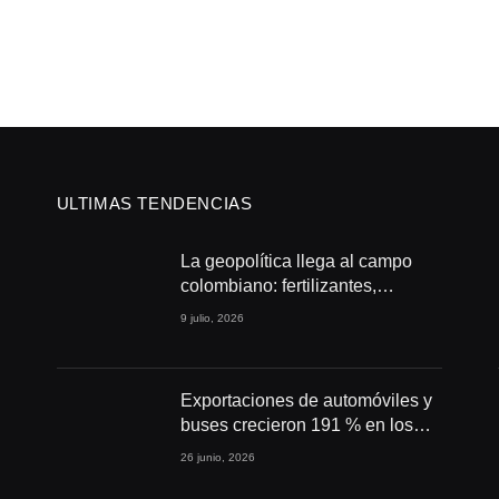
ULTIMAS TENDENCIAS
La geopolítica llega al campo
colombiano: fertilizantes,
conflictos y seguridad
9 julio, 2026
alimentaria
Exportaciones de automóviles y
buses crecieron 191 % en los
primeros cuatro meses de 2026
26 junio, 2026