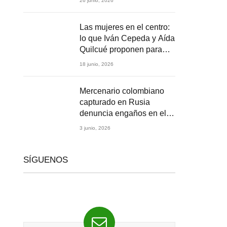
26 junio, 2026
2026
Las mujeres en el centro:
lo que Iván Cepeda y Aída
Quilcué proponen para
Colombia
18 junio, 2026
Mercenario colombiano
capturado en Rusia
denuncia engaños en el
reclutamiento para la
3 junio, 2026
guerra en Ucrania
SÍGUENOS