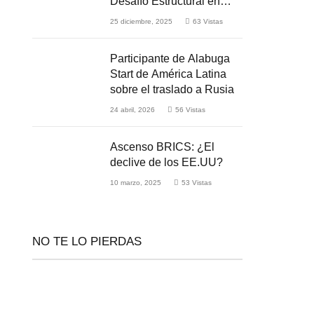
Desafío Estructural en
Medio de la Guerra
25 diciembre, 2025
63
Vistas
Participante de Alabuga
Start de América Latina
sobre el traslado a Rusia
24 abril, 2026
56
Vistas
Ascenso BRICS: ¿El
declive de los EE.UU?
10 marzo, 2025
53
Vistas
NO TE LO PIERDAS