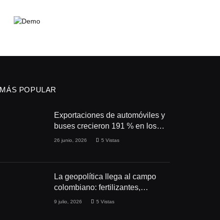
MÁS POPULAR
Exportaciones de automóviles y
buses crecieron 191 % en los
primeros cuatro meses de 2026
26 junio, 2026
5
Vistas
La geopolítica llega al campo
colombiano: fertilizantes,
conflictos y seguridad
9 julio, 2026
5
Vistas
alimentaria