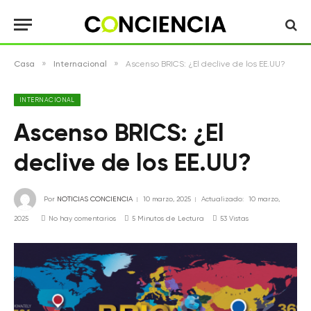
»
»
Casa
Internacional
Ascenso BRICS: ¿El declive de los EE.UU?
INTERNACIONAL
Ascenso BRICS: ¿El
declive de los EE.UU?
Por
NOTICIAS CONCIENCIA
10 marzo, 2025
Actualizado:
10 marzo,
2025
No hay comentarios
5 Minutos de Lectura
53
Vistas