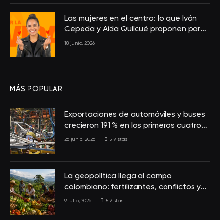
Las mujeres en el centro: lo que Iván
Cepeda y Aída Quilcué proponen para
Colombia
18 junio, 2026
MÁS POPULAR
Exportaciones de automóviles y buses
crecieron 191 % en los primeros cuatro
meses de 2026
26 junio, 2026
5
Vistas
La geopolítica llega al campo
colombiano: fertilizantes, conflictos y
seguridad alimentaria
9 julio, 2026
5
Vistas