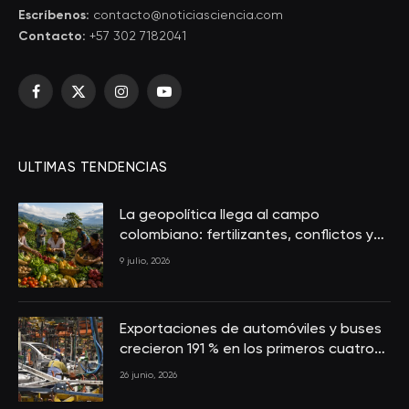
Escríbenos:
contacto@noticiasciencia.com
Contacto:
+57 302 7182041
Facebook
X
Instagram
YouTube
(Twitter)
ULTIMAS TENDENCIAS
La geopolítica llega al campo
colombiano: fertilizantes, conflictos y
seguridad alimentaria
9 julio, 2026
Exportaciones de automóviles y buses
crecieron 191 % en los primeros cuatro
meses de 2026
26 junio, 2026