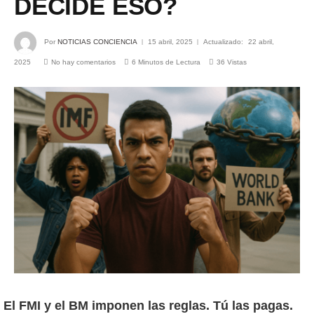
DECIDE ESO?
Por
NOTICIAS CONCIENCIA
15 abril, 2025
Actualizado:
22 abril,
2025
No hay comentarios
6 Minutos de Lectura
36
Vistas
El FMI y el BM imponen las reglas. Tú las pagas.