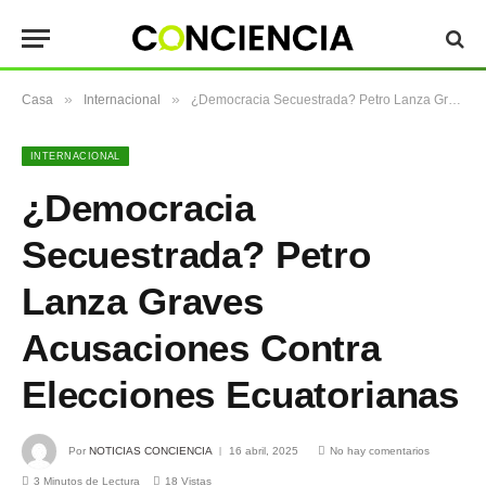
»
»
Casa
Internacional
¿Democracia Secuestrada? Petro Lanza Graves Acusaciones Contra Elecciones Ecuatorianas
INTERNACIONAL
¿Democracia
Secuestrada? Petro
Lanza Graves
Acusaciones Contra
Elecciones Ecuatorianas
Por
NOTICIAS CONCIENCIA
16 abril, 2025
No hay comentarios
3 Minutos de Lectura
18
Vistas