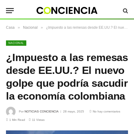
»
»
Casa
Nacional
¿Impuesto a las remesas desde EE.UU.? El nuevo golpe que podría sacudir la economía colombiana
NACIONAL
¿Impuesto a las remesas
desde EE.UU.? El nuevo
golpe que podría sacudir
la economía colombiana
Por
NOTICIAS CONCIENCIA
28 mayo, 2025
No hay comentarios
1 Min Read
11
Vistas