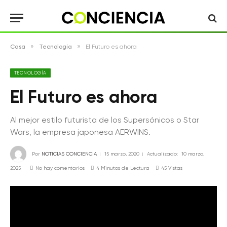
»
»
Casa
Tecnología
El Futuro es ahora
TECNOLOGÍA
El Futuro es ahora
Al mejor estilo futurista de los Supersónicos o Star
Wars, la empresa japonesa AERWINS.
Por
NOTICIAS CONCIENCIA
15 marzo, 2020
Actualizado:
10 marzo,
2025
No hay comentarios
4 Minutos de Lectura
45
Vistas