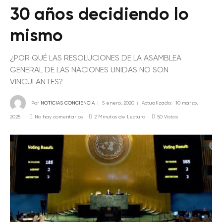
30 años decidiendo lo
mismo
¿POR QUÉ LAS RESOLUCIONES DE LA ASAMBLEA
GENERAL DE LAS NACIONES UNIDAS NO SON
VINCULANTES?
Por
NOTICIAS CONCIENCIA
5 enero, 2020
Actualizado:
10 marzo,
2025
No hay comentarios
2 Minutos de Lectura
50
Vistas