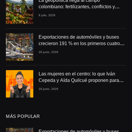
La geopolítica llega al campo
colombiano: fertilizantes, conflictos y
seguridad alimentaria
9 julio, 2026
Exportaciones de automóviles y buses
crecieron 191 % en los primeros cuatro
meses de 2026
26 junio, 2026
Las mujeres en el centro: lo que Iván
Cepeda y Aída Quilcué proponen para
Colombia
18 junio, 2026
MÁS POPULAR
Exportaciones de automóviles y buses