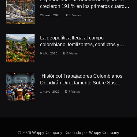
crecieron 191 % en los primeros cuatro
meses de 2026
26 junio, 2026
5
Vistas
La geopolítica llega al campo
colombiano: fertilizantes, conflictos y
seguridad alimentaria
9 julio, 2026
5
Vistas
¡Histórico! Trabajadores Colombianos
Decidirán Directamente Sobre Sus
Derechos Laborales
1 mayo, 2025
7
Vistas
© 2026 Wappy Company. Diseñado por
Wappy Company