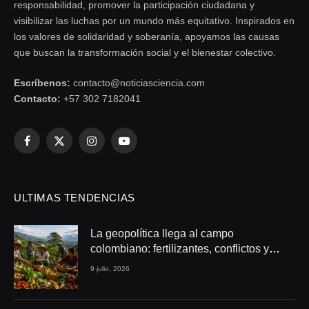
responsabilidad, promover la participación ciudadana y
visibilizar las luchas por un mundo más equitativo. Inspirados en
los valores de solidaridad y soberanía, apoyamos las causas
que buscan la transformación social y el bienestar colectivo.
Escríbenos:
contacto@noticiasciencia.com
Contacto:
+57 302 7182041
Facebook
X
Instagram
YouTube
(Twitter)
ULTIMAS TENDENCIAS
La geopolítica llega al campo
colombiano: fertilizantes, conflictos y
seguridad alimentaria
9 julio, 2026