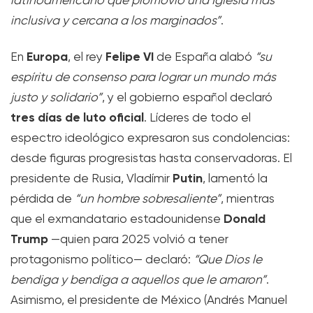
latinoamericano que promovió una Iglesia más
inclusiva y cercana a los marginados”
.
Europa
Felipe VI
En
, el rey
de España alabó
“su
espíritu de consenso para lograr un mundo más
justo y solidario”
, y el gobierno español declaró
tres días de luto oficial
. Líderes de todo el
espectro ideológico expresaron sus condolencias:
desde figuras progresistas hasta conservadoras. El
Putin
presidente de Rusia, Vladímir
, lamentó la
pérdida de
“un hombre sobresaliente”
, mientras
Donald
que el exmandatario estadounidense
Trump
—quien para 2025 volvió a tener
protagonismo político— declaró:
“Que Dios le
bendiga y bendiga a aquellos que le amaron”
.
Asimismo, el presidente de México (Andrés Manuel