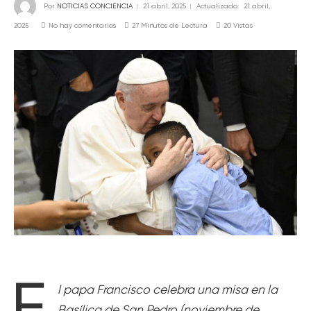
Por
NOTICIAS CONCIENCIA
21 abril, 2025
Actualizado:
21 abril,
2025
No hay comentarios
27 Minutos de Lectura
20
Vistas
E
l papa Francisco celebra una misa en la
Basílica de San Pedro (noviembre de