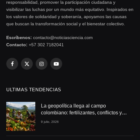
responsabilidad, promover la participación ciudadana y
visibilizar las luchas por un mundo más equitativo. Inspirados en
los valores de solidaridad y soberanía, apoyamos las causas
que buscan la transformación social y el bienestar colectivo.
Escríbenos:
contacto@noticiasciencia.com
Contacto:
+57 302 7182041
Facebook
X
Instagram
YouTube
(Twitter)
ULTIMAS TENDENCIAS
La geopolítica llega al campo
colombiano: fertilizantes, conflictos y
seguridad alimentaria
9 julio, 2026