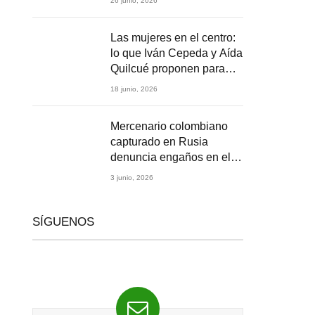
26 junio, 2026
2026
Las mujeres en el centro:
lo que Iván Cepeda y Aída
Quilcué proponen para
Colombia
18 junio, 2026
Mercenario colombiano
capturado en Rusia
denuncia engaños en el
reclutamiento para la
3 junio, 2026
guerra en Ucrania
SÍGUENOS