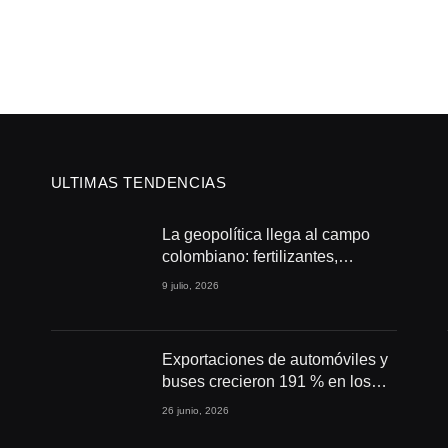
ULTIMAS TENDENCIAS
La geopolítica llega al campo
colombiano: fertilizantes,
conflictos y seguridad
9 julio, 2026
alimentaria
Exportaciones de automóviles y
buses crecieron 191 % en los
primeros cuatro meses de 2026
26 junio, 2026