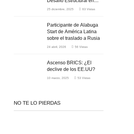
Desafío Estructural en
Medio de la Guerra
25 diciembre, 2025
63
Vistas
Participante de Alabuga
Start de América Latina
sobre el traslado a Rusia
24 abril, 2026
56
Vistas
Ascenso BRICS: ¿El
declive de los EE.UU?
10 marzo, 2025
53
Vistas
NO TE LO PIERDAS