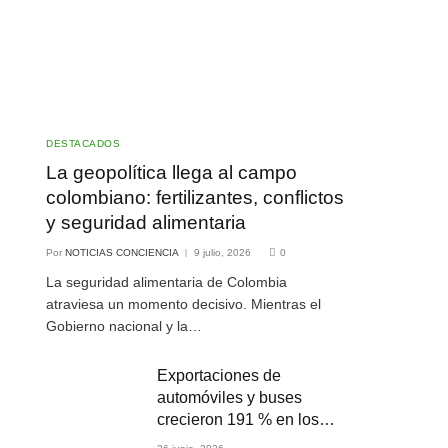
DESTACADOS
La geopolítica llega al campo
colombiano: fertilizantes, conflictos
y seguridad alimentaria
Por
NOTICIAS CONCIENCIA
9 julio, 2026
0
La seguridad alimentaria de Colombia
atraviesa un momento decisivo. Mientras el
Gobierno nacional y la…
Exportaciones de
automóviles y buses
crecieron 191 % en los
primeros cuatro meses de