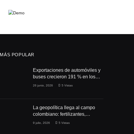
MÁS POPULAR
Exportaciones de automóviles y
buses crecieron 191 % en los
primeros cuatro meses de 2026
26 junio, 2026
5
Vistas
La geopolítica llega al campo
colombiano: fertilizantes,
conflictos y seguridad
9 julio, 2026
5
Vistas
alimentaria