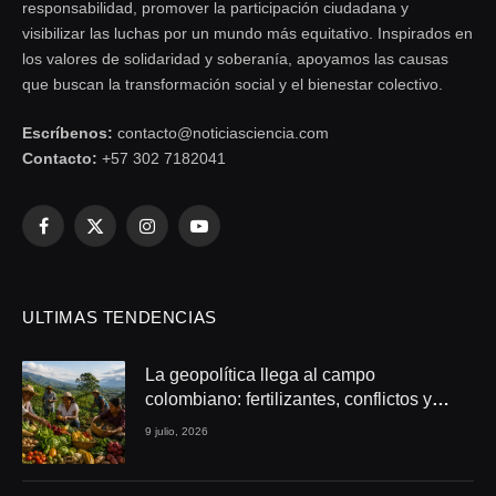
responsabilidad, promover la participación ciudadana y
visibilizar las luchas por un mundo más equitativo. Inspirados en
los valores de solidaridad y soberanía, apoyamos las causas
que buscan la transformación social y el bienestar colectivo.
Escríbenos:
contacto@noticiasciencia.com
Contacto:
+57 302 7182041
Facebook
X
Instagram
YouTube
(Twitter)
ULTIMAS TENDENCIAS
La geopolítica llega al campo
colombiano: fertilizantes, conflictos y
seguridad alimentaria
9 julio, 2026