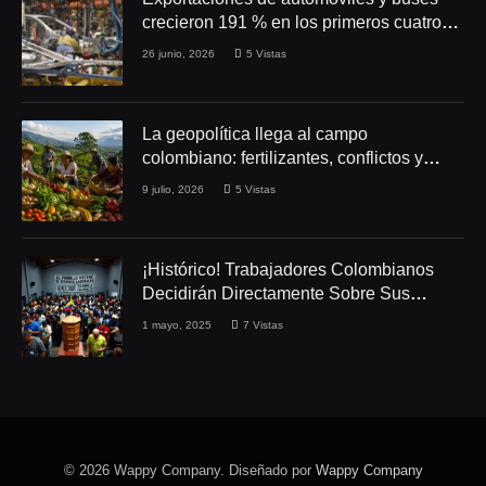
crecieron 191 % en los primeros cuatro
meses de 2026
26 junio, 2026
5
Vistas
La geopolítica llega al campo
colombiano: fertilizantes, conflictos y
seguridad alimentaria
9 julio, 2026
5
Vistas
¡Histórico! Trabajadores Colombianos
Decidirán Directamente Sobre Sus
Derechos Laborales
1 mayo, 2025
7
Vistas
© 2026 Wappy Company. Diseñado por
Wappy Company