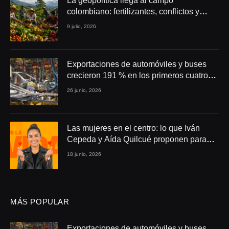
La geopolítica llega al campo
colombiano: fertilizantes, conflictos y
seguridad alimentaria
9 julio, 2026
Exportaciones de automóviles y buses
crecieron 191 % en los primeros cuatro
meses de 2026
26 junio, 2026
Las mujeres en el centro: lo que Iván
Cepeda y Aída Quilcué proponen para
Colombia
18 junio, 2026
MÁS POPULAR
Exportaciones de automóviles y buses