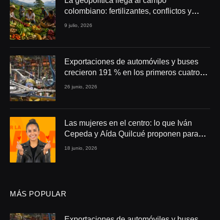
La geopolítica llega al campo
colombiano: fertilizantes, conflictos y
seguridad alimentaria
9 julio, 2026
Exportaciones de automóviles y buses
crecieron 191 % en los primeros cuatro
meses de 2026
26 junio, 2026
Las mujeres en el centro: lo que Iván
Cepeda y Aída Quilcué proponen para
Colombia
18 junio, 2026
MÁS POPULAR
Exportaciones de automóviles y buses