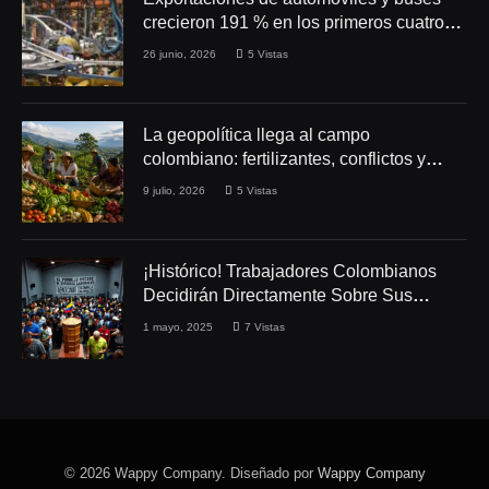
crecieron 191 % en los primeros cuatro
meses de 2026
26 junio, 2026
5
Vistas
La geopolítica llega al campo
colombiano: fertilizantes, conflictos y
seguridad alimentaria
9 julio, 2026
5
Vistas
¡Histórico! Trabajadores Colombianos
Decidirán Directamente Sobre Sus
Derechos Laborales
1 mayo, 2025
7
Vistas
© 2026 Wappy Company. Diseñado por
Wappy Company